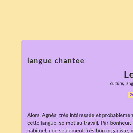
langue chantee
L
,
culture
lan
2
Alors, Agnès, très intéressée et probablemen
cette langue, se met au travail. Par bonheur
habituel, non seulement très bon organiste, ma