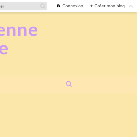
Connexion
+
Créer mon blog
ienne
e