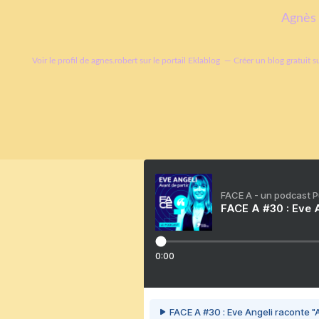
Agnès 
Voir le profil de
agnes.robert
sur le portail Eklablog
Créer un blog gratuit s
FACE A - un podcast 
FACE A #30 : Eve A
0:00
FACE A #30 : Eve Angeli raconte "A