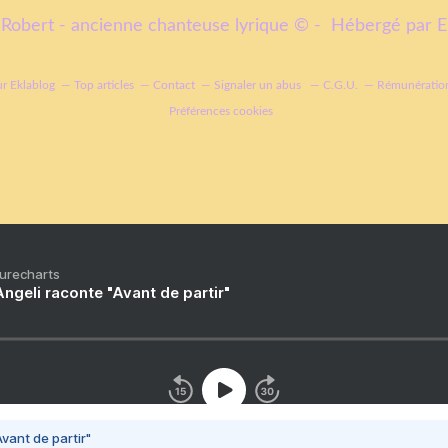
Robert - ancienne chanteuse lyrique © - Hébergé par
E
ur Eklablog
Top articles
Contact
Signaler un abus
C.G.U.
Rémunération
Préférences cookies
Purecharts
ngeli raconte "Avant de partir"
vant de partir"