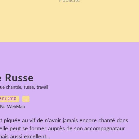
Publicité
e Russe
,
,
gue chantée
russe
travail
6.07.2010
…
Par WebMab
t piquée au vif de n'avoir jamais encore chanté dans
, elle peut se former auprès de son accompagnataur
is aussi excellent...