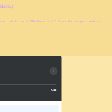
klablog
 en droits d'auteur
Offre Premium
Cookies et données personnelles
-9:01