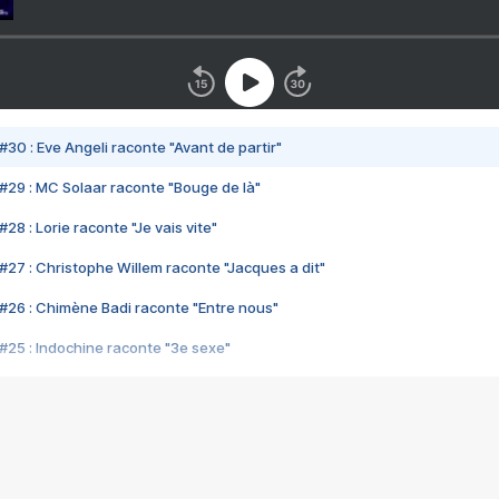
#30 : Eve Angeli raconte "Avant de partir"
#29 : MC Solaar raconte "Bouge de là"
28 : Lorie raconte "Je vais vite"
#27 : Christophe Willem raconte "Jacques a dit"
#26 : Chimène Badi raconte "Entre nous"
#25 : Indochine raconte "3e sexe"
#24 : Zaho raconte "C'est chelou"
#23 : Patrick Bruel raconte "Au café des délices"
#22 : Kyo raconte "Le chemin"