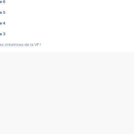
e 6
e 5
e 4
e 3
s créatrices de la VF !
e 2
e 1
e Mektoub My Love arrive enfin ! Rencontre avec Shaïn Boumedine et Sal
i : après Toni en famille
elle réalise le bouleversant Dites lui que je l'aime
ais ! Rencontre autour de Vie privée de Rebecca Zlotowski
 de Marguerite, Grave... Rencontre avec Ella Rumpf
 Les Rêveurs, un film intime sur la santé mentale