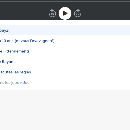
 DayZ
 a 13 ans (et vous l'avez ignoré)
e (littéralement)
im Rayan
 toutes les règles
s les jeux vidéo
us choquant de Rockstar ? - Le scandale BULLY
e plus moche de Steam
du RÊVE tourne au CAUCHEMAR
pendant 8 heures