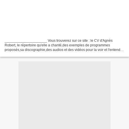
_____________________ Vous trouverez sur ce site : le CV d'Agnès
Robert, le répertoire qu'elle a chanté,des exemples de programmes
proposés,sa discographie,des audios et des vidéos pour la voir et l'entendre,
Mais aussi : son expérience intime de la technique...