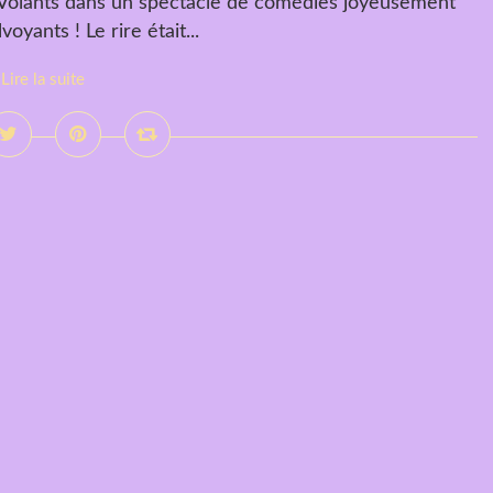
 Volants dans un spectacle de comédies joyeusement
yants ! Le rire était...
Lire la suite