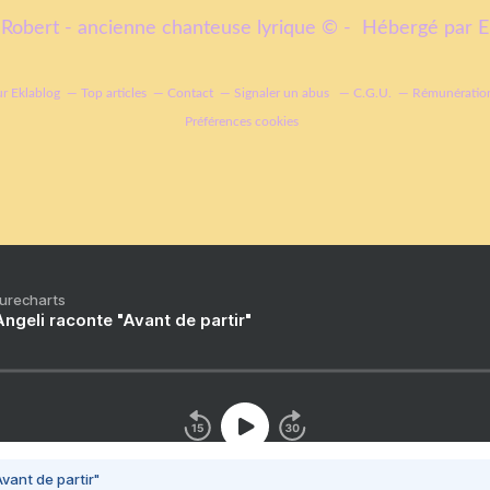
Robert - ancienne chanteuse lyrique © - Hébergé par
E
ur Eklablog
Top articles
Contact
Signaler un abus
C.G.U.
Rémunération
Préférences cookies
Purecharts
ngeli raconte "Avant de partir"
vant de partir"