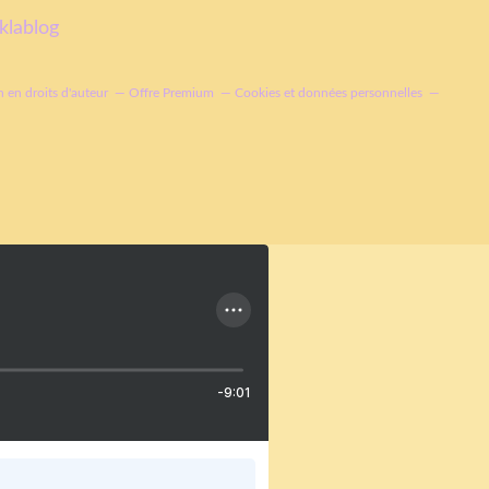
klablog
 en droits d'auteur
Offre Premium
Cookies et données personnelles
-9:01