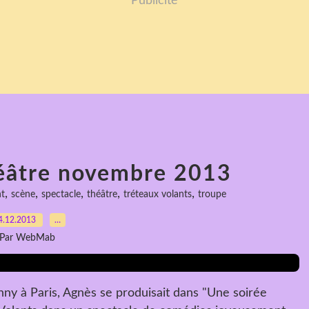
Publicité
héâtre novembre 2013
,
,
,
,
,
t
scène
spectacle
théâtre
tréteaux volants
troupe
4.12.2013
…
Par WebMab
y à Paris, Agnès se produisait dans "Une soirée