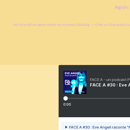
Agnès 
Voir le profil de
agnes.robert
sur le portail Eklablog
Créer un blog gratuit s
FACE A - un podcast 
FACE A #30 : Eve A
0:00
FACE A #30 : Eve Angeli raconte "A