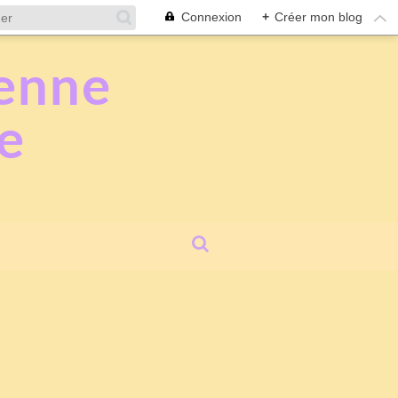
Connexion
+
Créer mon blog
ienne
e