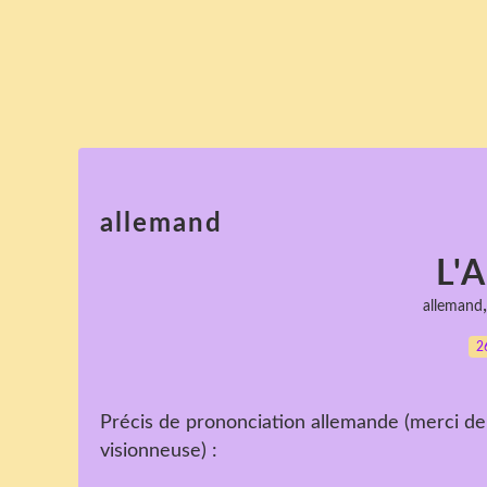
allemand
L'
allemand
2
Précis de prononciation allemande (merci de
visionneuse) :