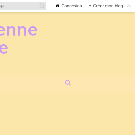
Connexion
+
Créer mon blog
ienne
e