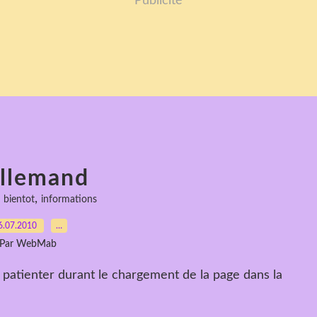
Publicité
Allemand
,
,
bientot
informations
6.07.2010
…
Par WebMab
 patienter durant le chargement de la page dans la