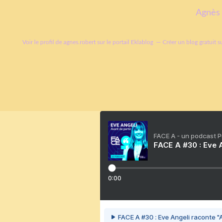
Agnès 
Voir le profil de
agnes.robert
sur le portail Eklablog
Créer un blog gratuit s
FACE A - un podcast 
FACE A #30 : Eve A
0:00
FACE A #30 : Eve Angeli raconte "A