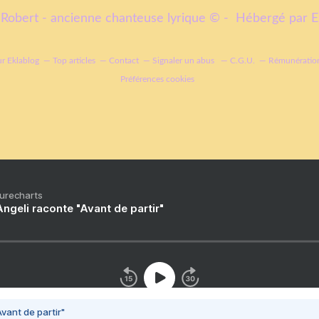
Robert - ancienne chanteuse lyrique © - Hébergé par
E
ur Eklablog
Top articles
Contact
Signaler un abus
C.G.U.
Rémunération
Préférences cookies
Purecharts
ngeli raconte "Avant de partir"
vant de partir"