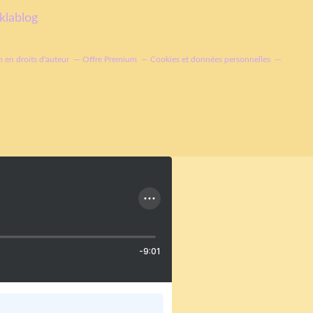
klablog
 en droits d'auteur
Offre Premium
Cookies et données personnelles
-9:01